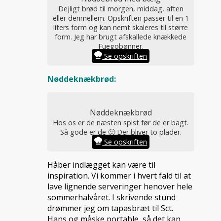
Dejligt brød til morgen, middag, aften
eller derimellem. Opskriften passer til en 1
liters form og kan nemt skaleres til større
form. Jeg har brugt afskallede knækkede
Fuegobønner.
Se opskriften
Nøddeknækbrød:
Nøddeknækbrød
Hos os er de næsten spist før de er bagt.
Så gode er de 🙂 Der bliver to plader.
Se opskriften
Håber indlægget kan være til
inspiration. Vi kommer i hvert fald til at
lave lignende serveringer henover hele
sommerhalvåret. I skrivende stund
drømmer jeg om tapasbræt til Sct.
Hans og måske portable, så det kan