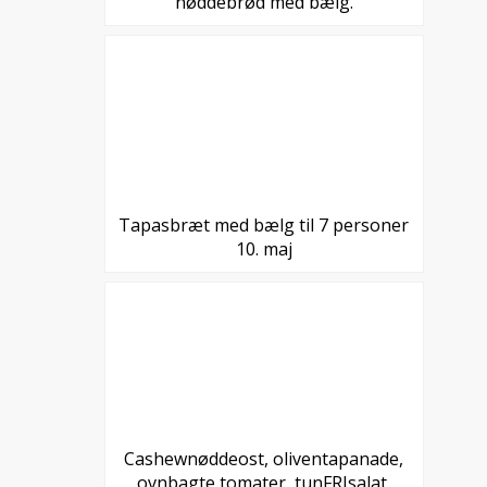
nøddebrød med bælg.
Tapasbræt med bælg til 7 personer
10. maj
Cashewnøddeost, oliventapanade,
ovnbagte tomater, tunFRIsalat,