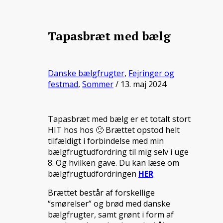
Tapasbræt med bælg
Danske bælgfrugter
,
Fejringer og
festmad
,
Sommer
/ 13. maj 2024
Tapasbræt med bælg er et totalt stort
HIT hos hos 🙂 Brættet opstod helt
tilfældigt i forbindelse med min
bælgfrugtudfordring til mig selv i uge
8. Og hvilken gave. Du kan læse om
bælgfrugtudfordringen
HER
Brættet består af forskellige
“smørelser” og brød med danske
bælgfrugter, samt grønt i form af