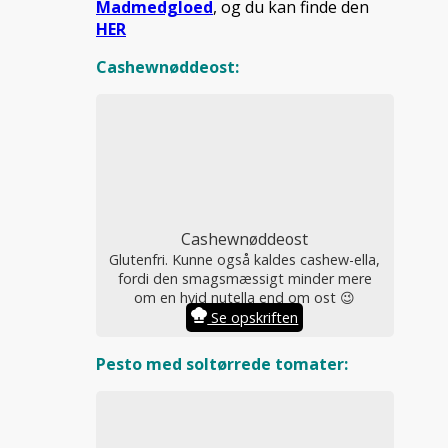
Madmedgloed
, og du kan finde den
HER
Cashewnøddeost:
Cashewnøddeost
Glutenfri. Kunne også kaldes cashew-ella,
fordi den smagsmæssigt minder mere
om en hvid nutella end om ost 😉
Se opskriften
Pesto med soltørrede tomater: