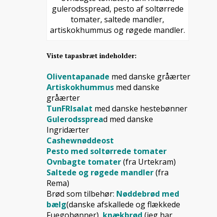
gulerodsspread, pesto af soltørrede
tomater, saltede mandler,
artiskokhummus og røgede mandler.
Viste tapasbræt indeholder:
Oliventapanade
med danske gråærter
Artiskokhummus
med danske
gråærter
TunFRIsalat
med danske hestebønner
Gulerodssprea
d med danske
Ingridærter
Cashewnøddeost
Pesto
med soltørrede tomater
Ovnbagte tomater
(fra Urtekram)
Saltede og røgede mandler
(fra
Rema)
Brød som tilbehør:
Nøddebrød
med
bælg
(danske afskallede og flækkede
Fuegobønner),
knækbrød
(jeg har