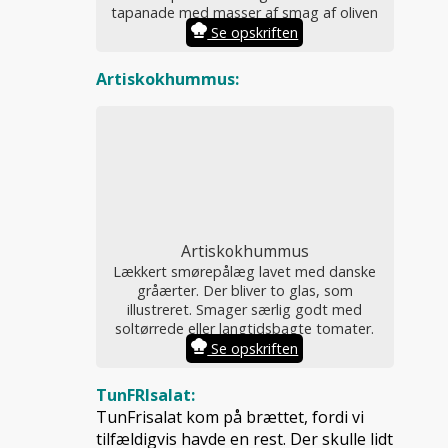
tapanade med masser af smag af oliven
Se opskriften
Artiskokhummus:
Artiskokhummus
Lækkert smørepålæg lavet med danske
gråærter. Der bliver to glas, som
illustreret. Smager særlig godt med
soltørrede eller langtidsbagte tomater.
Se opskriften
TunFRIsalat:
TunFrisalat kom på brættet, fordi vi
tilfældigvis havde en rest. Der skulle lidt