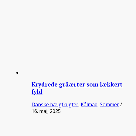
Krydrede gråærter som lækkert
fyld
Danske bælgfrugter
,
Kålmad
,
Sommer
/
16. maj, 2025