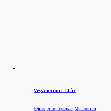
Veganermor 10 år
Fejringer og festmad
,
Mellemrum