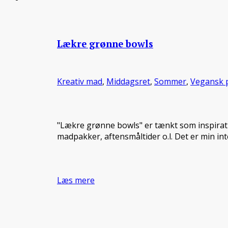
Lækre grønne bowls
Kreativ mad
,
Middagsret
,
Sommer
,
Vegansk p
"Lækre grønne bowls" er tænkt som inspirati
madpakker, aftensmåltider o.l. Det er min in
Læs mere