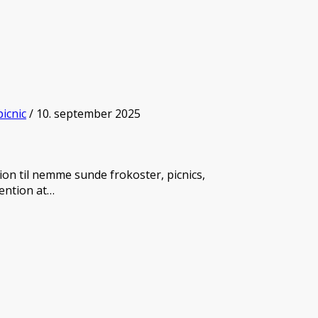
icnic
/ 10. september 2025
on til nemme sunde frokoster, picnics,
tention at…