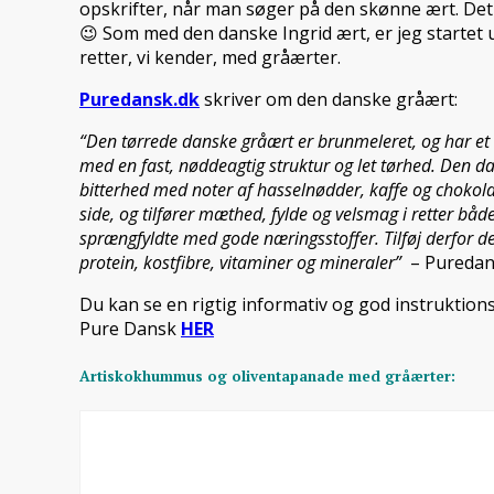
opskrifter, når man søger på den skønne ært. Det
😉 Som med den danske Ingrid ært, er jeg startet 
retter, vi kender, med gråærter.
Puredansk.dk
skriver om den danske gråært:
“Den tørrede danske gråært er brunmeleret, og har et 
med en fast, nøddeagtig struktur og let tørhed. Den 
bitterhed med noter af hasselnødder, kaffe og chokola
side, og tilfører mæthed, fylde og velsmag i retter bå
sprængfyldte med gode næringsstoffer. Tilføj derfor de
protein, kostfibre, vitaminer og mineraler”
– Puredan
Du kan se en rigtig informativ og god instruktio
Pure Dansk
HER
Artiskokhummus og oliventapanade med gråærter: