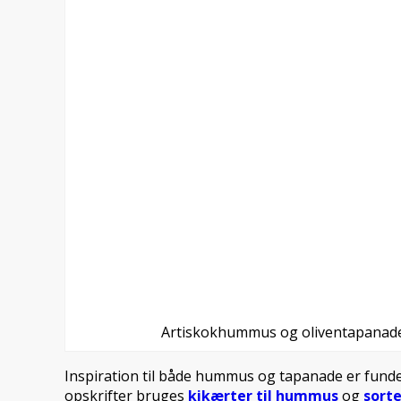
Artiskokhummus og oliventapanad
Inspiration til både hummus og tapanade er fund
opskrifter bruges
kikærter til hummus
og
sorte