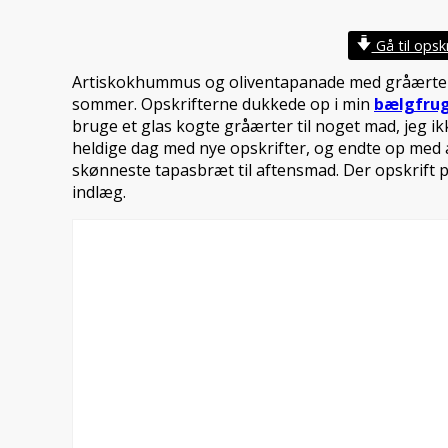
Gå til opskr
Artiskokhummus og oliventapanade med gråærter 
sommer. Opskrifterne dukkede op i min
bælgfrug
bruge et glas kogte gråærter til noget mad, jeg ik
heldige dag med nye opskrifter, og endte op med
skønneste tapasbræt til aftensmad. Der opskrift
indlæg.