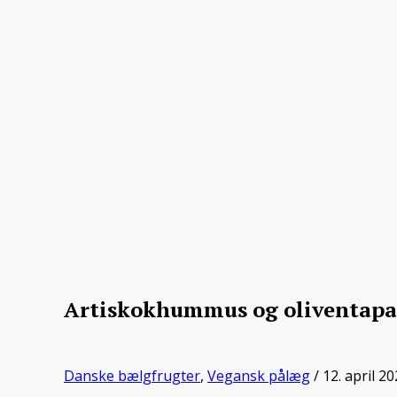
Artiskokhummus og oliventapa
Danske bælgfrugter
,
Vegansk pålæg
/ 12. april 2