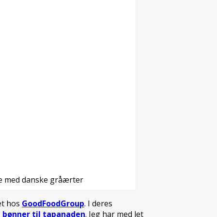
e med danske gråærter
et hos
GoodFoodGroup
. I deres
 bønner til tapanaden
. Jeg har med let