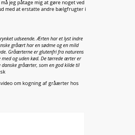
 må jeg påtage mig at gøre noget ved
ud med at erstatte andre bælgfrugter i
rynket udseende. Ærten har et lyst indre
danske gråært har en sødme og en mild
de. Gråærterne er glutenfri fra naturens
de med og uden kød. De tørrede ærter er
 danske gråærter, som en god kilde til
sk
nsvideo om kogning af gråærter hos