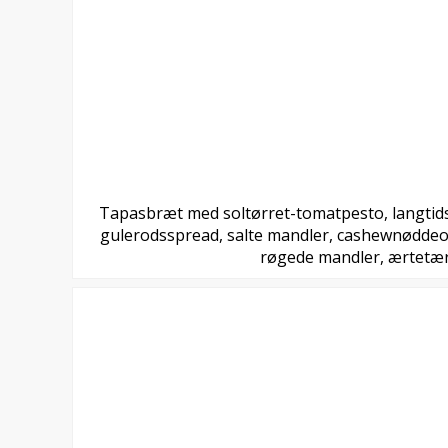
Tapasbræt med soltørret-tomatpesto, langti
gulerodsspread, salte mandler, cashewnøddeos
røgede mandler, ærtetær