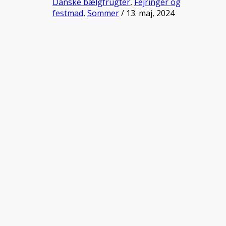
Danske bælgfrugter
,
Fejringer og
festmad
,
Sommer
/ 13. maj, 2024