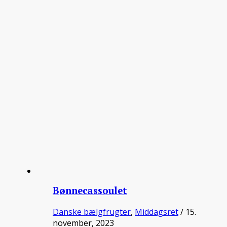
Bønnecassoulet
Danske bælgfrugter
,
Middagsret
/ 15.
november, 2023