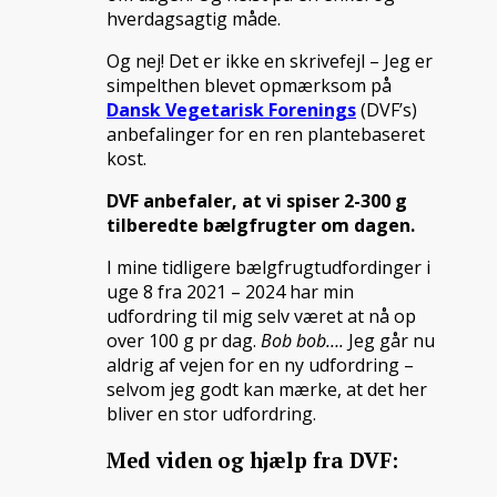
hverdagsagtig måde.
Og nej! Det er ikke en skrivefejl – Jeg er
simpelthen blevet opmærksom på
Dansk Vegetarisk Forenings
(DVF’s)
anbefalinger for en ren plantebaseret
kost.
DVF anbefaler, at vi spiser 2-300 g
tilberedte bælgfrugter om dagen.
I mine tidligere bælgfrugtudfordinger i
uge 8 fra 2021 – 2024 har min
udfordring til mig selv været at nå op
over 100 g pr dag.
Bob bob….
Jeg går nu
aldrig af vejen for en ny udfordring –
selvom jeg godt kan mærke, at det her
bliver en stor udfordring.
Med viden og hjælp fra DVF: