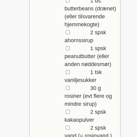
▢
1
ds.
butterbeans (drænet)
(eller tilsvarende
hjemmekogte)
▢
2
spsk
ahornssirup
▢
1
spsk
peanutbutter
(eller
anden nøddesmør)
▢
1
tsk
vaniljesukker
▢
30
g
rosiner
(evt flere og
mindre sirup)
▢
2
spsk
kakaopulver
▢
2
spsk
vand
(= rosinvand.)