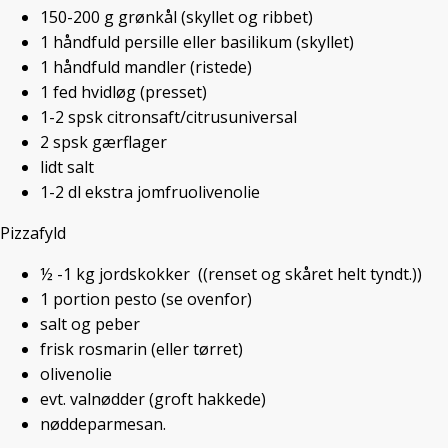
150-200
g
grønkål
(skyllet og ribbet)
Ordet trefarvet forbinder de fleste nok med is – tref
1
håndfuld
persille eller basilikum
(skyllet)
gerne introducere en trefarvet pizza. Denne skønn
1
håndfuld
mandler
(ristede)
trefarvet – særlig før den bliver bagt. Der er revet
1
fed
hvidløg
(presset)
pink. Grønkåls pestoen er selvsagt smuk grøn, og j
1-2
spsk
citronsaft/citrusuniversal
2
spsk
gærflager
lidt
salt
1-2
dl
ekstra jomfruolivenolie
Pizzafyld
½ -1
kg
jordskokker
((renset og skåret helt tyndt.))
1
portion
pesto
(se ovenfor)
salt og peber
frisk rosmarin
(eller tørret)
olivenolie
evt. valnødder
(groft hakkede)
nøddeparmesan.