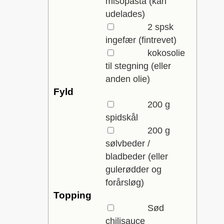
misopasta
(kan
udelades)
▢
2
spsk
ingefær
(fintrevet)
▢
kokosolie
til stegning
(eller
anden olie)
Fyld
▢
200
g
spidskål
▢
200
g
sølvbeder /
bladbeder
(eller
gulerødder og
forårsløg)
Topping
▢
Sød
chilisauce