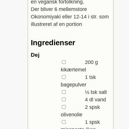
en vegansk fortolkning.
Der bliver 6 mellemstore
Okonomiyaki eller 12-14 i str. som
illustreret af en portion
Ingredienser
Dej
▢
200
g
kikærtemel
▢
1
tsk
bagepulver
▢
½
tsk
salt
▢
4
dl
vand
▢
2
spsk
olivenolie
▢
1
spsk