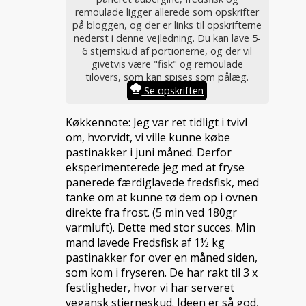
remoulade ligger allerede som opskrifter
på bloggen, og der er links til opskrifterne
nederst i denne vejledning. Du kan lave 5-
6 stjernskud af portionerne, og der vil
givetvis være "fisk" og remoulade
tilovers, som kan spises som pålæg.
Se opskriften
Køkkennote: Jeg var ret tidligt i tvivl
om, hvorvidt, vi ville kunne købe
pastinakker i juni måned. Derfor
eksperimenterede jeg med at fryse
panerede færdiglavede fredsfisk, med
tanke om at kunne tø dem op i ovnen
direkte fra frost. (5 min ved 180gr
varmluft). Dette med stor succes. Min
mand lavede Fredsfisk af 1½ kg
pastinakker for over en måned siden,
som kom i fryseren. De har rakt til 3 x
festligheder, hvor vi har serveret
vegansk stjerneskud. Ideen er så god,