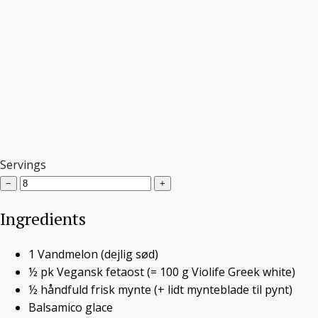
Servings
Vandmelon med feta og mynte
−
+
Ingredients
Vandmelon med feta
1
Vandmelon
(dejlig sød)
og mynte
½
pk
Vegansk fetaost
(= 100 g Violife Greek white)
½
håndfuld
frisk mynte
(+ lidt mynteblade til pynt)
Balsamico glace