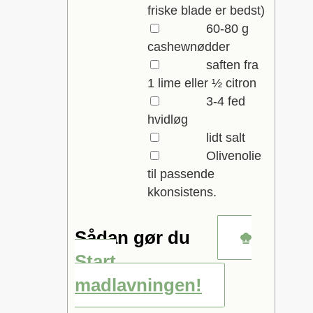
friske blade er bedst)
▢
60-80
g
cashewnødder
▢
saften fra
1 lime eller ½ citron
▢
3-4
fed
hvidløg
▢
lidt salt
▢
Olivenolie
til passende
kkonsistens.
Sådan gør du
Start
madlavningen!