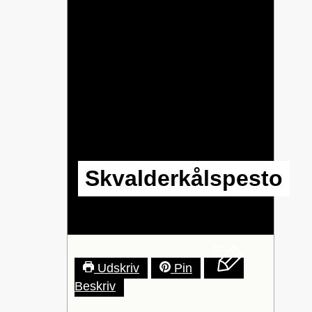
Skvalderkålspesto
Udskriv
Pin
Beskriv