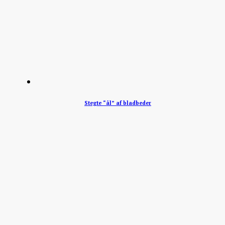
Stegte “ål” af bladbeder