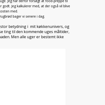
ge. Jeg har derfor forsøgt at food-preppe til
 godt. Jeg kalkulerer med, at der også vil blive
okosten med.
rugbrød bager vi senere i dag.
 stor betydning i mit køkkenunivers, og
sse ting til den kommende uges måltider,
aden. Men alle uger er bestemt ikke