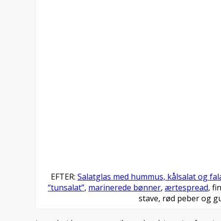
EFTER:
Salatglas med hummus, kålsalat og fala
“tunsalat”
,
marinerede bønner
,
ærtespread
, f
stave, rød peber og g