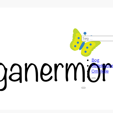
Søg
Bog
Refleksion
Om Helle