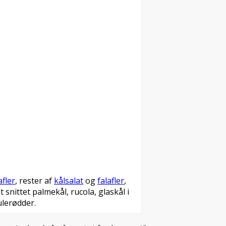
fler
, rester af
kålsalat
og
falafler
,
int snittet palmekål, rucola, glaskål i
ulerødder.