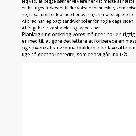
Jeg ved, at begge sønner vil være her det meste af næste u
en hel uges frokoster til fire voksne mennesker, som spiser
nogle salatrester løbende henover ugen til at supplere fr
Af brød har jeg bagt sandwichboller for nogle dage siden, 
Af frugt har vi købt æbler og appelsiner.
Planlægning omkring vores måltider har en rigtig
er med til, at gøre det lettere at forberede en ma
og sjovere at smøre madpakken eller lave aftensm
lige så godt forberedte, som den vi går ind i 🙂