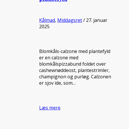
Kålmad
,
Middagsret
/ 27. januar
2025
Blomkåls-calzone med plantefyld
er en calzone med
blomkålspizzabund foldet over
cashewnøddeost, plantestrimler,
champignon og purløg. Calzonen
er sjov ide, som…
Læs mere