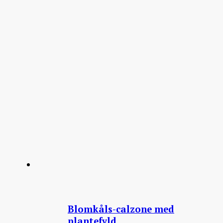
Blomkåls-calzone med
plantefyld