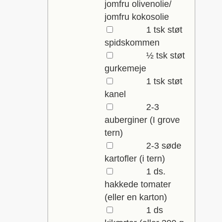
jomfru olivenolie/
jomfru kokosolie
▢
1
tsk
støt
spidskommen
▢
½
tsk
støt
gurkemeje
▢
1
tsk
støt
kanel
▢
2-3
auberginer
(I grove
tern)
▢
2-3
søde
kartofler
(i tern)
▢
1
ds.
hakkede tomater
(eller en karton)
▢
1
ds