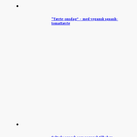
“Tærte-onsdag” – med vegansk squash-
tomattærte