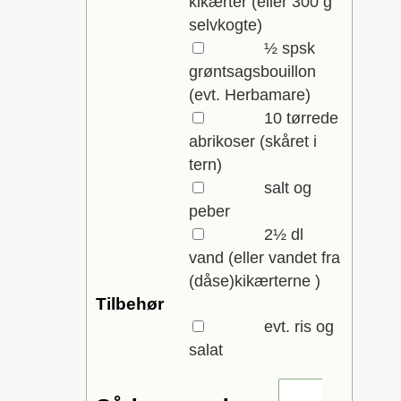
kikærter
(eller 300 g
selvkogte)
▢
½
spsk
grøntsagsbouillon
(evt. Herbamare)
▢
10
tørrede
abrikoser
(skåret i
tern)
▢
salt og
peber
▢
2½
dl
vand
(eller vandet fra
(dåse)kikærterne )
Tilbehør
▢
evt. ris og
salat