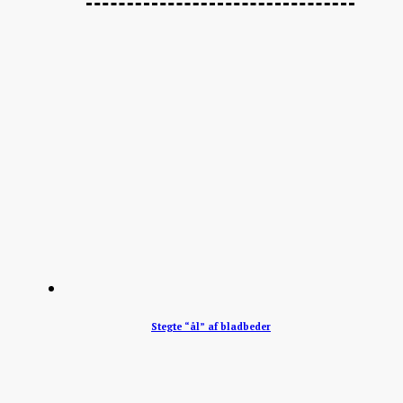
Stegte “ål” af bladbeder