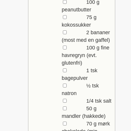
▢
100
g
peanutbutter
▢
75
g
kokossukker
▢
2
bananer
(most med en gaffel)
▢
100
g
fine
havregryn
(evt.
glutenfri)
▢
1
tsk
bagepulver
▢
½
tsk
natron
▢
1/4
tsk
salt
▢
50
g
mandler
(hakkede)
▢
70
g
mørk