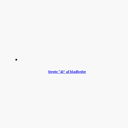
Stegte “ål” af bladbeder