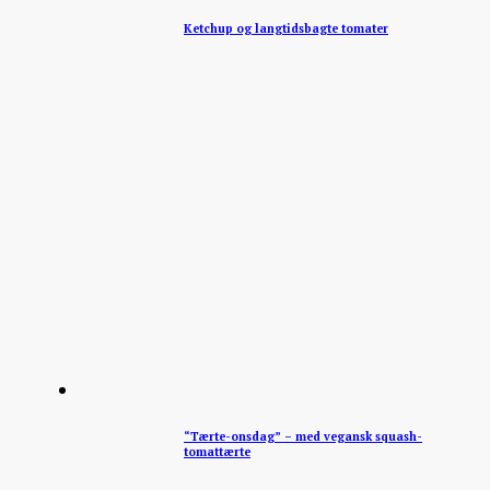
Ketchup og langtidsbagte tomater
“Tærte-onsdag” – med vegansk squash-
tomattærte