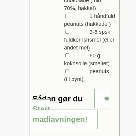
chokolade
(min.
70%, hakket)
▢
1
håndfuld
peanuts
(hakkede )
▢
3-6
spsk
fuldkornsrismel
(eller
andet mel)
▢
60
g
kokosolie
(smeltet)
▢
peanuts
(til pynt)
Sådan gør du
Start
madlavningen!