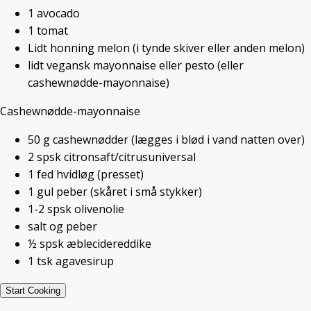
1
avocado
KREATIV MAD
,
SOMMER
/ 12. JUNI 2016
1
tomat
Lidt
honning melon
(i tynde skiver eller anden melon)
lidt
vegansk mayonnaise eller pesto
(eller
En sandwich med bund og top af bagte
cashewnødde-mayonnaise)
aubergineskiver, fyldt med salat, tomat,
Cashewnødde-mayonnaise
avocado og en cashewnødde-
mayonnaise. Serveret på en tallerken
50
g
cashewnødder
(lægges i blød i vand natten over)
med masser af grønt og frugt som
2
spsk
citronsaft/citrusuniversal
tilbehør.
1
fed
hvidløg
(presset)
Se det er en rigtig sommerfrokost!
1
gul
peber
(skåret i små stykker)
Før “veganertiden” kom vi en skive
1-2
spsk
olivenolie
røget laks i sandwichen. Men det
salt og peber
behøves slet ikke.
½
spsk
æblecidereddike
Den smager super godt og ligger let i
1
tsk
agavesirup
maven i denne veganske version.
Start Cooking