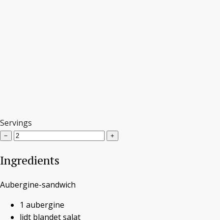
Aubergine-sandwich med tilbehør
Servings
−
+
Vegansk
Ingredients
sommerfrokost med
Aubergine-sandwich
aubergine-sandwich
1
aubergine
lidt
blandet salat