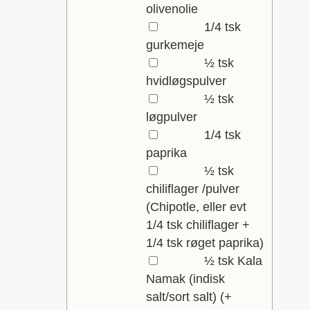
olivenolie
▢
1/4
tsk
gurkemeje
▢
½
tsk
hvidløgspulver
▢
½
tsk
løgpulver
▢
1/4
tsk
paprika
▢
½
tsk
chiliflager /pulver
(Chipotle, eller evt
1/4 tsk chiliflager +
1/4 tsk røget paprika)
▢
½
tsk
Kala
Namak (indisk
salt/sort salt)
(+