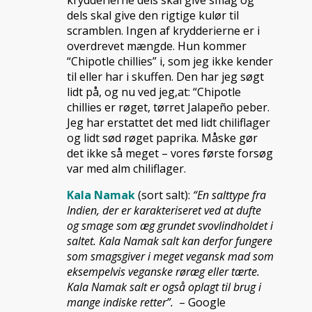
krydderierne dels skal give smag og
dels skal give den rigtige kulør til
scramblen. Ingen af krydderierne er i
overdrevet mængde. Hun kommer
“Chipotle chillies” i, som jeg ikke kender
til eller har i skuffen. Den har jeg søgt
lidt på, og nu ved jeg,at: “Chipotle
chillies er røget, tørret Jalapeño peber.
Jeg har erstattet det med lidt chiliflager
og lidt sød røget paprika. Måske gør
det ikke så meget – vores første forsøg
var med alm chiliflager.
Kala Namak
(sort salt):
“En salttype fra
Indien, der er karakteriseret ved at dufte
og smage som æg grundet svovlindholdet i
saltet. Kala Namak salt kan derfor fungere
som smagsgiver i meget vegansk mad som
eksempelvis veganske røræg eller tærte.
Kala Namak salt er også oplagt til brug i
mange indiske retter”.
– Google