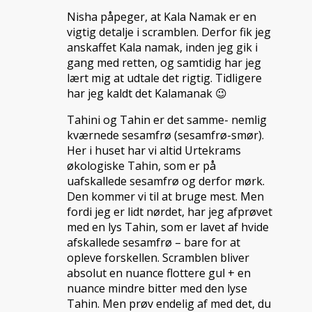
Nisha påpeger, at Kala Namak er en
vigtig detalje i scramblen. Derfor fik jeg
anskaffet Kala namak, inden jeg gik i
gang med retten, og samtidig har jeg
lært mig at udtale det rigtig. Tidligere
har jeg kaldt det Kalamanak 😉
Tahini og Tahin er det samme- nemlig
kværnede sesamfrø (sesamfrø-smør).
Her i huset har vi altid Urtekrams
økologiske Tahin, som er på
uafskallede sesamfrø og derfor mørk.
Den kommer vi til at bruge mest. Men
fordi jeg er lidt nørdet, har jeg afprøvet
med en lys Tahin, som er lavet af hvide
afskallede sesamfrø – bare for at
opleve forskellen. Scramblen bliver
absolut en nuance flottere gul + en
nuance mindre bitter med den lyse
Tahin. Men prøv endelig af med det, du