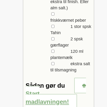
ekstra til finish. Eller
alm salt.)
▢
friskkværnet peber
▢
1
stor spsk
Tahin
▢
2
spsk
gærflager
▢
120
ml
plantemælk
▢
ekstra salt
til tilsmagning
Sådan gør du
Start
madlavningen!