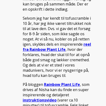
kan bruges på sammen måde. Der er
en opskrift i dette indlæg.
Selvom jeg har kendt til tofuscramble i
10 år, har jeg ikke været tiltrukket nok
til at lave den. Dvs. vi gav det et forsøg
for 8-9 år siden, som ikke sagde os
noget. At vi så nu, kobler os på retten
igen, skyldes dels en inspirerende
reel
fra Rainbow Plant Life
, hvor der
forklares, hvad der skal til for at opnå
både god smag og lækker cremethed.
Og dels at vi er et sted i vores
madunivers, hvor vi er nysgerrige på,
hvad tofu kan bruges til.
På bloggen
Rainbow Plant Life
, som
drives af Nisha kan du finde en super
inspirerende og detaljeret
instruktionsvideo
(varer ca.10
minutter) til tofuscramble. Følg linket