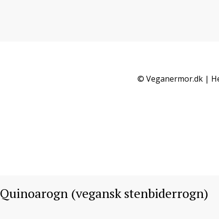
Quinoarogn (vegansk
stenbiderrogn)
© Veganermor.dk | He
VEGANSK PÅLÆG
/ 6. FEBRUAR 2017
Quinoarogn (vegansk stenbiderrogn)