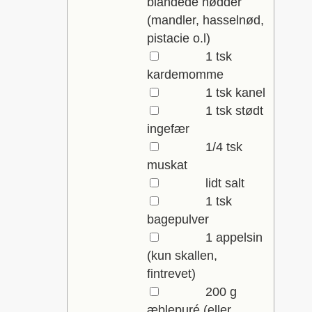
blandede nødder
(mandler, hasselnød,
pistacie o.l)
▢
1
tsk
kardemomme
▢
1
tsk
kanel
▢
1
tsk
stødt
ingefær
▢
1/4
tsk
muskat
▢
lidt
salt
▢
1
tsk
bagepulver
▢
1
appelsin
(kun skallen,
fintrevet)
▢
200
g
æblepuré
(eller