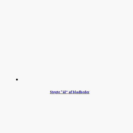
Stegte “ål” af bladbeder