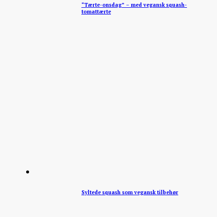
“Tærte-onsdag” – med vegansk squash-
tomattærte
Syltede squash som vegansk tilbehør