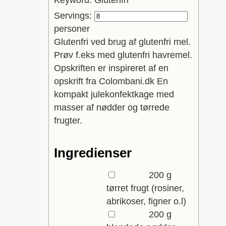
Keyword:
Glutenfri
Servings:
personer
Glutenfri ved brug af glutenfri mel.
Prøv f.eks med glutenfri havremel.
Opskriften er inspireret af en
opskrift fra Colombani.dk En
kompakt julekonfektkage med
masser af nødder og tørrede
frugter.
Ingredienser
▢
200
g
tørret frugt
(rosiner,
abrikoser, figner o.l)
▢
200
g