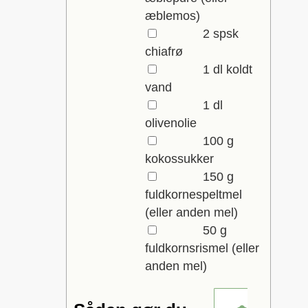
æblemos)
▢
2
spsk
chiafrø
▢
1
dl
koldt
vand
▢
1
dl
olivenolie
▢
100
g
kokossukker
▢
150
g
fuldkornespeltmel
(eller anden mel)
▢
50
g
fuldkornsrismel
(eller
anden mel)