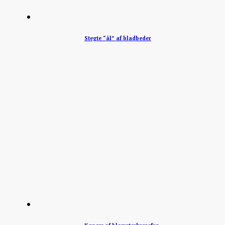
Stegte “ål” af bladbeder