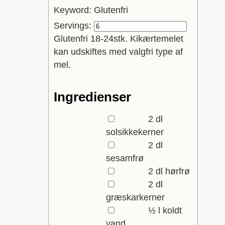
Keyword:
Glutenfri
Servings:
Glutenfri 18-24stk. Kikærtemelet
kan udskiftes med valgfri type af
mel.
Ingredienser
▢
2
dl
solsikkekerner
▢
2
dl
sesamfrø
▢
2
dl
hørfrø
▢
2
dl
græskarkerner
▢
½
l
koldt
vand