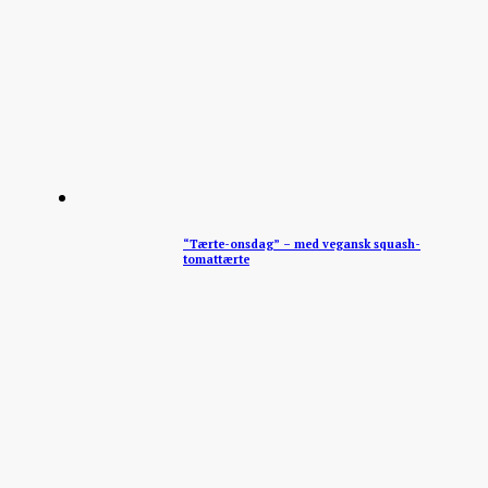
“Tærte-onsdag” – med vegansk squash-
tomattærte