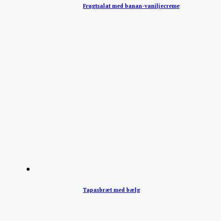
Frugtsalat med banan-vaniljecreme
Tapasbræt med bælg