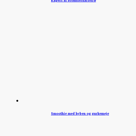
Kapers af blomsterkarsefrø
Smoothie med hyben og gurkemeje