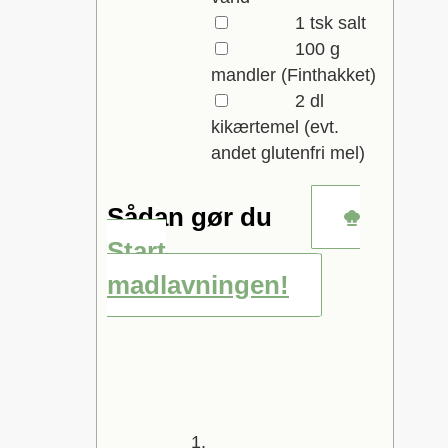
▢
1
tsk
salt
▢
100
g
mandler
(Finthakket)
▢
2
dl
kikærtemel
(evt.
andet glutenfri mel)
Sådan gør du
Start
madlavningen!