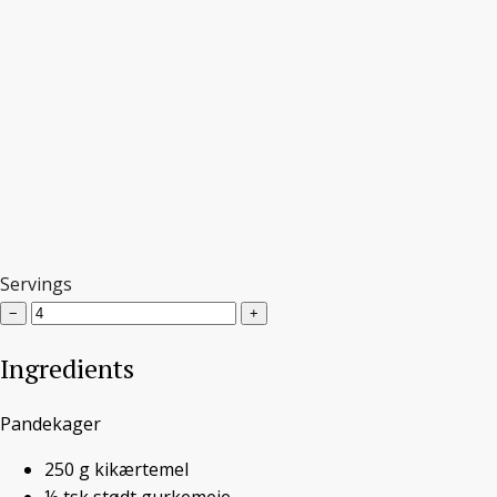
Servings
−
+
Ingredients
Pandekager
Fyldte kikærtepandekager
250
g
kikærtemel