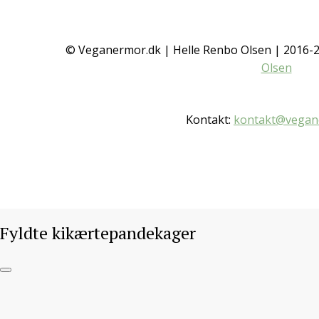
Fyldte
kikærtepandekager
© Veganermor.dk | Helle Renbo Olsen | 2016
Olsen
IKKE KATEGORISERET
/ 30. OKTOBER 2016
Kontakt:
kontakt@vegan
Gå til opskrift
Fyldte kikærtepandekager