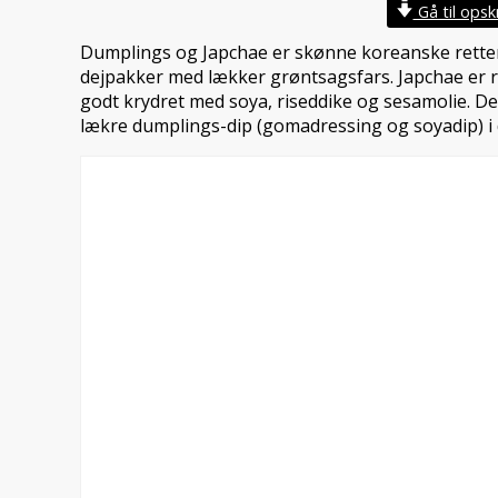
Gå til opskr
Dumplings og Japchae er skønne koreanske rett
dejpakker med lækker grøntsagsfars. Japchae er 
godt krydret med soya, riseddike og sesamolie. De
lækre dumplings-dip (gomadressing og soyadip) i 