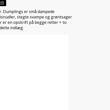
ift
er. Dumplings er små dampede
risnudler, stegte svampe og grøntsager
r er en opskrift på begge retter + to
dette indlæg.