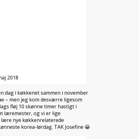
aj 2018
eg en dag i køkkenet sammen i november
hae – men jeg kom desværre ligesom
dags fløj 10 skønne timer hastigt i
 læremester, og vi er lige
t lære nye køkkenrelaterede
skønneste korea-lørdag. TAK Josefine 😀