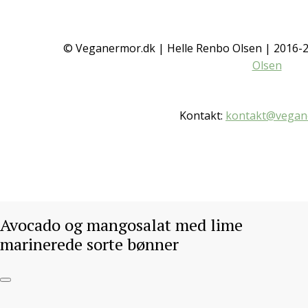
Avocado og
mangosalat med
© Veganermor.dk | Helle Renbo Olsen | 2016
Olsen
lime marinerede
sorte bønner
Kontakt:
kontakt@vegan
SALAT
,
SOMMER
/ 30. MARTS 2016
Gå til opskrift
Avocado og mangosalat med lime
marinerede sorte bønner