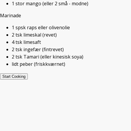
Avocado og mangosalat med
1
stor
mango
(eller 2 små - modne)
lime marinerede sorte bønner
Marinade
1
spsk
raps eller olivenolie
2
tsk
limeskal
(revet)
4
tsk
limesaft
Udskriv
Pin
Beskriv
2
tsk
ingefær
(fintrevet)
2
tsk
Tamari
(eller kinesisk soya)
Ret:
Salat
lidt
peber
(friskkværnet)
Servings:
4
Start Cooking
Ingredienser
▢
1
ds
sorte el.
hvide bønner
(eller 300g
hjemmekogte)