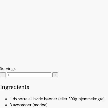
Servings
−
+
Ingredients
1
ds
sorte el. hvide bønner
(eller 300g hjemmekogte)
3
avocadoer
(modne)