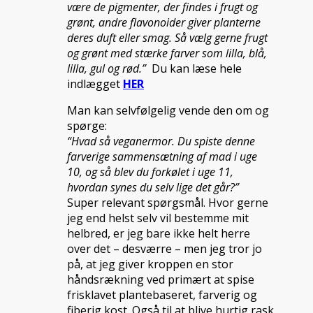
være de pigmenter, der findes i frugt og
grønt, andre flavonoider giver planterne
deres duft eller smag. Så vælg gerne frugt
og grønt med stærke farver som lilla, blå,
lilla, gul og rød.”
Du kan læse hele
indlægget
HER
Man kan selvfølgelig vende den om og
spørge:
“Hvad så veganermor. Du spiste denne
farverige sammensætning af mad i uge
10, og så blev du forkølet i uge 11,
hvordan synes du selv lige det går?”
Super relevant spørgsmål. Hvor gerne
jeg end helst selv vil bestemme mit
helbred, er jeg bare ikke helt herre
over det – desværre – men jeg tror jo
på, at jeg giver kroppen en stor
håndsrækning ved primært at spise
frisklavet plantebaseret, farverig og
fiberig kost. Også til at blive hurtig rask