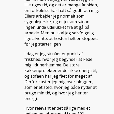
lille uges tid, og det er mange år siden,
en forkølelse har haft så godt fat i mig.
Ellers arbejder jeg normalt som
sygeplejerske, og er jo som sådan
ingenlunde udelukket fra at gå på
arbejde. Men nu skal jeg selvfølgelig
lige afvente, at hosten helt er stoppet,
før jeg starter igen.
I dag er jeg så nået et punkt af
friskhed, hvor jeg begynder at kede
mig lidt herhjemme. De store
køkkenprojekter er der ikke energi til,
og sofaen har jeg fået for meget af.
Derfor kaster jeg mig over bloggen,
som er et sted, hvor jeg både nyder at
bruge min tid, og hvor jeg henter
energi.
Hvor relevant er det så lige med et
indlæg om aftensmad i uge 10?