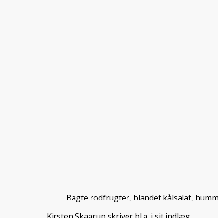
Bagte rodfrugter, blandet kålsalat, humm
Kirsten Skaarup skriver bl.a. i sit indlæg