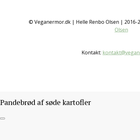
Pandebrød af søde
kartofler
© Veganermor.dk | Helle Renbo Olsen | 2016
Olsen
BRØD
/ 13. OKTOBER 2018
Kontakt:
kontakt@vegan
Gå til opskrift
Pandebrød af søde kartofler