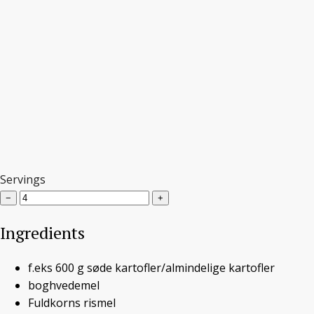
Servings
−
+
Ingredients
f.eks 600
g
søde kartofler/almindelige kartofler
boghvedemel
Pandebrød af søde kartofler
Fuldkorns rismel