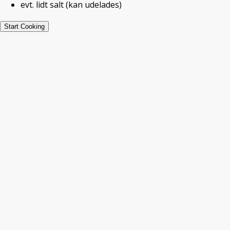
evt. lidt salt
(kan udelades)
Start Cooking
Udskriv
Pin
Beskriv
Ret:
Brød
Keyword:
Glutenfri
Servings:
4
Glutenfri. Kan sagtens bages med hvedemel.
Ingredienser
▢
f.eks 600
g
søde kartofler/almindelige
kartofler