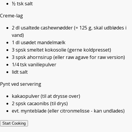
½
tsk
salt
når jeg kom hjem. Det har jeg gjort
Creme-lag
2
dl
usaltede cashewnødder
(= 125 g, skal udblødes i
vand)
1
dl
usødet mandelmælk
3
spsk
smeltet kokosolie
(gerne koldpresset)
3
spsk
ahornsirup
(eller raw agave for raw version)
1/4
tsk
vaniliepulver
lidt salt
Vegansk Tiramisu serveret på
restaurant Bio.Tequim, Tavira,
Pynt ved servering
Portugal
kakaopulver
(til at drysse over)
2
spsk
cacaonibs
(til drys)
evt. mynteblade
(eller citronmelisse - kan undlades)
Første lejlighed til at lave kagen var til
Mortens aften, hvor vi skulle have
Start Cooking
gæster.