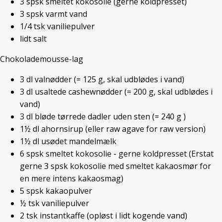
3
spsk
smeltet kokosolie
(gerne koldpresset)
Vegansk Tiramisu – Mmmm!
3
spsk
varmt vand
Jeg har virkelig glædet mig til at dele
1/4
tsk
vaniliepulver
denne opskrift
lidt salt
Selv smagte jeg kagen første gang i
Chokolademousse-lag
september i år på en ferie i byen Tavira
i Sydportugal.
3
dl
valnødder
(= 125 g, skal udblødes i vand)
Min mand og jeg havde fået anbefalet
3
dl
usaltede cashewnødder
(= 200 g, skal udblødes i
en vegansk restaurant,
“Bio.tequim”
,
vand)
hvor vi fik serveret lækre veganske,
3
dl
bløde tørrede dadler uden sten
(= 240 g )
økologiske retter, og bl.a. denne
1½
dl
ahornsirup
(eller raw agave for raw version)
Tiramisu. – Jeg var helt solgt.
1½
dl
usødet mandelmælk
Jeg var stålsat på, at jeg ville blive
6
spsk
smeltet kokosolie - gerne koldpresset
(Erstat
siddende, lige til jeg fik en opskrift.
“Jeg
gerne 3 spsk kokosolie med smeltet kakaosmør for
går aldrig hjem, jeg går aldrig hjem..”
en mere intens kakaosmag)
Indehaverne havde heldigvis et
5
spsk
kakaopulver
gavmildt vegansk mindset og ville
½
tsk
vaniliepulver
gerne dele opskriften. Jeg fik deres
2
tsk
instantkaffe
(opløst i lidt kogende vand)
visitkort og kunne bare maile til dem,