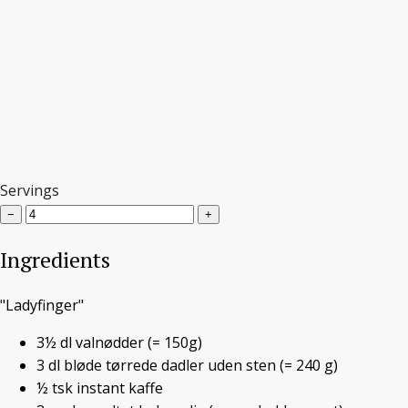
Servings
Vegansk Tiramisu
−
+
Ingredients
Vegansk Tiramisu
"Ladyfinger"
3½
dl
valnødder
(= 150g)
DEN SØDE TAND
,
JULEMAD
/ 9. DECEMBER 2018
3
dl
bløde tørrede dadler uden sten
(= 240 g)
½
tsk
instant kaffe