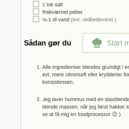
▢
1
tsk
salt
▢
friskværnet peber
▢
½-1
dl
vand
(evt. rødbedevand.)
Start 
Sådan gør du
Alle ingredienser blendes grundigt i e
evt. mere citronsaft eller krydderier 
konsistensen.
Jeg laver hummus med en stavblende
blende massen, når jeg først hakker k
se at få mig en foodprocessor 😉 )