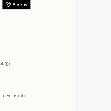
Beskriv
250g))
et drys tørret)