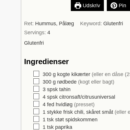
Udskriv
Pin
Ret:
Hummus, Pålæg
Keyword:
Glutenfri
Servings:
4
Glutenfri
Ingredienser
▢
300
g
kogte kikærter
(eller en dåse (
▢
300
g
rødbede
(kogt eller bagt)
▢
3
spsk
tahin
▢
4
spsk
citronsaft/citrusuniversal
▢
4
fed
hvidløg
(presset)
▢
1
stykke
frisk chili, skåret småt
(eller 
▢
1
tsk
støt spidskommen
▢
1
tsk
paprika