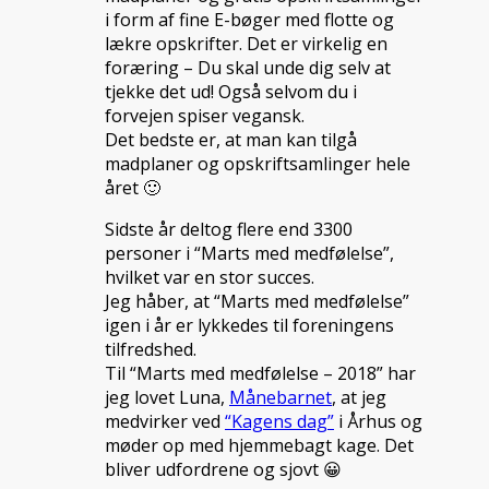
i form af fine E-bøger med flotte og
lækre opskrifter. Det er virkelig en
foræring – Du skal unde dig selv at
tjekke det ud! Også selvom du i
forvejen spiser vegansk.
Det bedste er, at man kan tilgå
madplaner og opskriftsamlinger hele
året 🙂
Sidste år deltog flere end 3300
personer i “Marts med medfølelse”,
hvilket var en stor succes.
Jeg håber, at “Marts med medfølelse”
igen i år er lykkedes til foreningens
tilfredshed.
Til “Marts med medfølelse – 2018” har
jeg lovet Luna,
Månebarnet
, at jeg
medvirker ved
“Kagens dag”
i Århus og
møder op med hjemmebagt kage. Det
bliver udfordrene og sjovt 😀