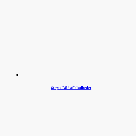
Stegte “ål” af bladbeder