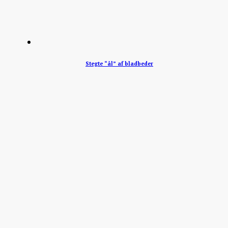
Stegte “ål” af bladbeder