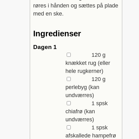
røres i hånden og sættes på plade
med en ske.
Ingredienser
Dagen 1
▢
120
g
knækket rug
(eller
hele rugkerner)
▢
120
g
perlebyg
(kan
undværres)
▢
1
spsk
chiafrø
(kan
undværres)
▢
1
spsk
afskallede hampefrø