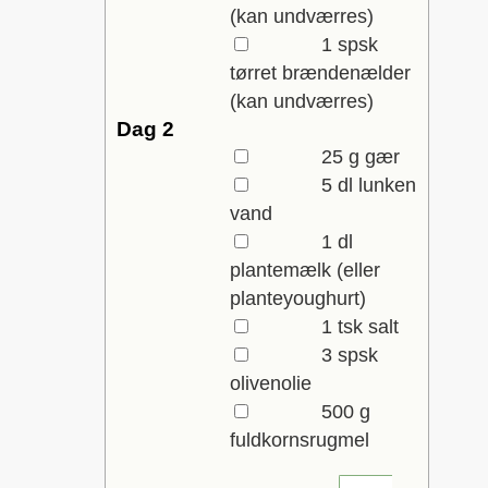
(kan undværres)
▢
1
spsk
tørret brændenælder
(kan undværres)
Dag 2
▢
25
g
gær
▢
5
dl
lunken
vand
▢
1
dl
plantemælk
(eller
planteyoughurt)
▢
1
tsk
salt
▢
3
spsk
olivenolie
▢
500
g
fuldkornsrugmel