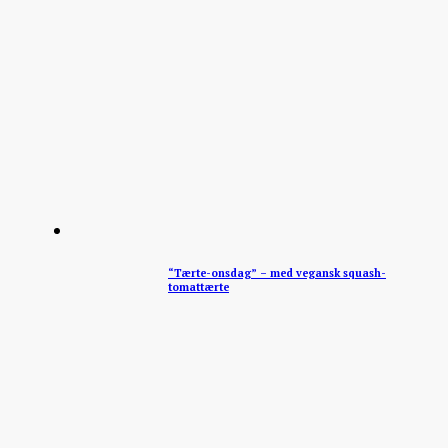
“Tærte-onsdag” – med vegansk squash-
tomattærte