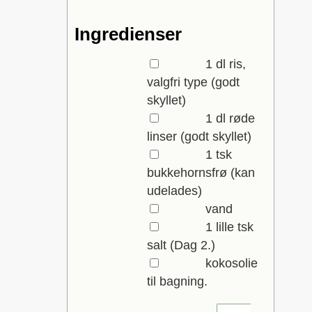
Ingredienser
▢
1
dl
ris,
valgfri type
(godt
skyllet)
▢
1
dl
røde
linser
(godt skyllet)
▢
1
tsk
bukkehornsfrø
(kan
udelades)
▢
vand
▢
1
lille tsk
salt
(Dag 2.)
▢
kokosolie
til bagning.