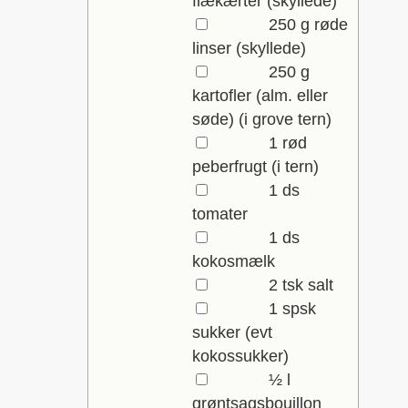
flækærter
(skyllede)
▢
250
g
røde
linser
(skyllede)
▢
250
g
kartofler (alm. eller
søde)
(i grove tern)
▢
1
rød
peberfrugt
(i tern)
▢
1
ds
tomater
▢
1
ds
kokosmælk
▢
2
tsk
salt
▢
1
spsk
sukker
(evt
kokossukker)
▢
½
l
grøntsagsbouillon