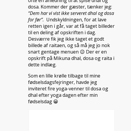
ofte en anledning til at spise dhal og
dosa. Kommer der gæster, tænker jeg:
“Dem har vi vist ikke serveret dhal og dosa
for før”.
Undskyldningen, for at lave
retten igen i går, var at få taget billeder
til en deling af opskriften i dag.
Desværre fik jeg ikke taget et godt
billede af raitaen, og så må jeg jo nok
snart gentage menuen 😉 Der er en
opskrift på Mikuna dhal, dosa og raita i
dette indlæg.
Som en lille krølle tilbage til mine
fødselsdagsfejringer, havde jeg
inviteret fire yoga-venner til dosa og
dhal efter yoga dagen efter min
fødselsdag 😀