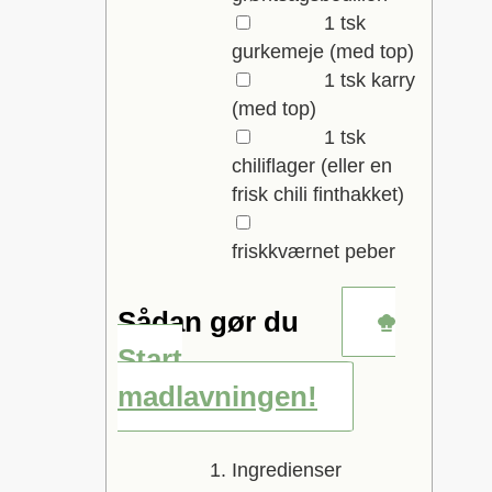
▢
1
tsk
gurkemeje
(med top)
▢
1
tsk
karry
(med top)
▢
1
tsk
chiliflager
(eller en
frisk chili finthakket)
▢
friskkværnet peber
Sådan gør du
Start
madlavningen!
Ingredienser