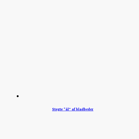
Stegte “ål” af bladbeder