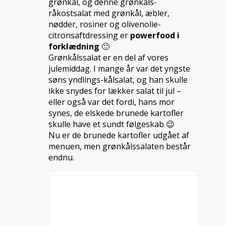
grønkål, og denne grønkåls-
råkostsalat med grønkål, æbler,
nødder, rosiner og olivenolie-
citronsaftdressing er
powerfood i
forklædning
🙂
Grønkålssalat er en del af vores
julemiddag. I mange år var det yngste
søns yndlings-kålsalat, og han skulle
ikke snydes for lækker salat til jul –
eller også var det fordi, hans mor
synes, de elskede brunede kartofler
skulle have et sundt følgeskab 😉
Nu er de brunede kartofler udgået af
menuen, men grønkålssalaten består
endnu.