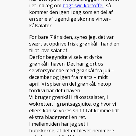
i et indlæg om
bagt sød kartoffel
, så
kommer den igen i dag som en del af
en serie af ugentlige skønne vinter-
kålsalater.
For bare 7 år siden, synes jeg, det var
svært at opdrive frisk grønkål i handlen
til at lave salat af.
Derfor begyndte vi selv at dyrke
grønkål i haven. Det har gjort os
selvforsynende med grønkål fra juli –
december og igen fra marts – midt
april. Vi spiser en del grønkål, netop
fordi vi har det i haven.
Vi bruger grønkål i råkostsalater, i
wokretter, i grøntsagsjuice, og hvor vi
ellers kan se vores snit til at komme lidt
ekstra bladgrønt i en ret.
I mellemtiden har jeg set i
butikkerne, at det er blevet nemmere