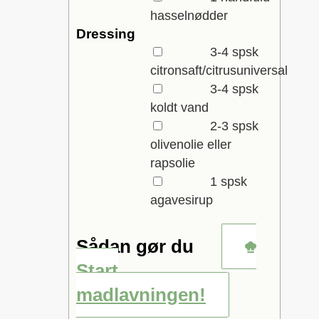
hasselnødder
Dressing
▢
3-4
spsk
citronsaft/citrusuniversal
▢
3-4
spsk
koldt vand
▢
2-3
spsk
olivenolie eller
rapsolie
▢
1
spsk
agavesirup
Sådan gør du
Start
madlavningen!