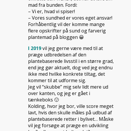
mad fra bunden. Fordi:
– Vi er, hvad vi spiser!
– Vores sundhed er vores eget ansvar!
Forhåbentlig vil der komme mange
flere opskrifter på sund og farverig
plantemad på bloggen 😀
I 2019
vil jeg gerne være med til at
præge udbredelsen af den
plantebaserede livsstil i en større grad,
end jeg gør aktuelt, dog ved jeg endnu
ikke med hvilke konkrete tiltag, det
kommer til at udforme sig.
Jeg vil “skubbe” mig selv lidt mere ud
over kanten, og jeg er gået i
tænkeboks 🙂
Kolding, hvor jeg bor, ville score meget
lavt, hvis den skulle måles på udbud af
plantebaserede retter i bylivet… Måske
vil jeg forsøge at præge en udvikling