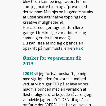
blev til en kæmpe inspiration. En ret,
som jeg måtte hjem og afprøve med
det samme. Min hjerne begyndte straks
at udtænke alternative toppings og
kreative muligheder 😀
Har allerede gentaget retten flere
gange i forskellige variationer – og
samtidig er det nem mad 😉
Du kan læse et indlæg og finde en
opskrift på hummustallerken
HER
Ønsker for veganermor.dk
2019:
I 2019
vil jeg fortsat beskæftige mig
med vigtigheden for vores sundhed
ved, at vi bruger TID på at lave vores
mad fra bunden med en variation af
flest mulige uforarbejdede råvarer. Jeg
vil udvide jagten på TIDEN til også at
omfatte den VÆRDI, det har at lave sin