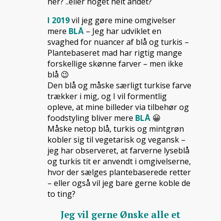
her? ..eller noget helt andet?
I 2019
vil jeg gøre mine omgivelser
mere
BLÅ
– Jeg har udviklet en
svaghed for nuancer af blå og turkis –
Plantebaseret mad har rigtig mange
forskellige skønne farver – men ikke
blå 😉
Den blå og måske særligt turkise farve
trækker i mig, og I vil formentlig
opleve, at mine billeder via tilbehør og
foodstyling bliver mere
BLÅ
😀
Måske netop blå, turkis og mintgrøn
kobler sig til vegetarisk og vegansk –
jeg har observeret, at farverne lyseblå
og turkis tit er anvendt i omgivelserne,
hvor der sælges plantebaserede retter
– eller også vil jeg bare gerne koble de
to ting?
Jeg vil gerne Ønske alle et