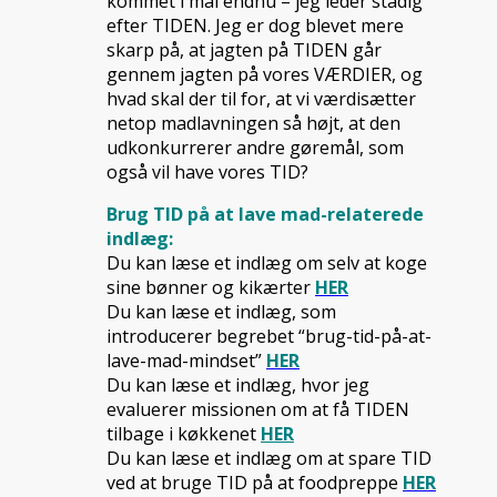
kommet i mål endnu – jeg leder stadig
efter TIDEN. Jeg er dog blevet mere
skarp på, at jagten på TIDEN går
gennem jagten på vores VÆRDIER, og
hvad skal der til for, at vi værdisætter
netop madlavningen så højt, at den
udkonkurrerer andre gøremål, som
også vil have vores TID?
Brug TID på at lave mad-relaterede
indlæg:
Du kan læse et indlæg om selv at koge
sine bønner og kikærter
HER
Du kan læse et indlæg, som
introducerer begrebet “brug-tid-på-at-
lave-mad-mindset”
HER
Du kan læse et indlæg, hvor jeg
evaluerer missionen om at få TIDEN
tilbage i køkkenet
HER
Du kan læse et indlæg om at spare TID
ved at bruge TID på at foodpreppe
HER