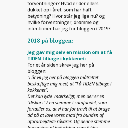
forventninger? Hvad er der ellers
dukket op i året, som har haft
betydning? Hvor står jeg lige nu? og
hvilke forventninger, drømme og
intentioner har jeg for bloggen i 2019?
2018 på bloggen:
Jeg gav mig selv en mission om at få
TIDEN tilbage i køkkenet:
For et år siden skrev jeg her på
bloggen:
“I år vil jeg her på bloggen målrettet
beskæftige mig med, at “Få TIDEN tilbage i
køkkenet”.
Det kan lyde mærkeligt, men der er en
“diskurs” / en stemme i samfundet, som
fortæller os, at vi har for travlt til at bruge
tid på at lave vores mad fra bunden af
uforarbejdede råvarer. Og denne stemme
forstærkes af industrien, som fylder