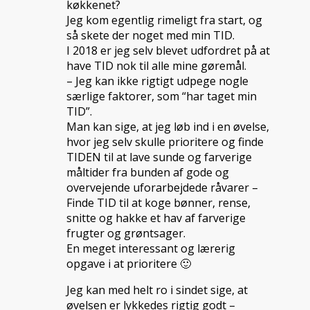
køkkenet?
Jeg kom egentlig rimeligt fra start, og
så skete der noget med min TID.
I 2018 er jeg selv blevet udfordret på at
have TID nok til alle mine gøremål.
– Jeg kan ikke rigtigt udpege nogle
særlige faktorer, som “har taget min
TID”.
Man kan sige, at jeg løb ind i en øvelse,
hvor jeg selv skulle prioritere og finde
TIDEN til at lave sunde og farverige
måltider fra bunden af gode og
overvejende uforarbejdede råvarer –
Finde TID til at koge bønner, rense,
snitte og hakke et hav af farverige
frugter og grøntsager.
En meget interessant og lærerig
opgave i at prioritere 🙂
Jeg kan med helt ro i sindet sige, at
øvelsen er lykkedes rigtig godt –