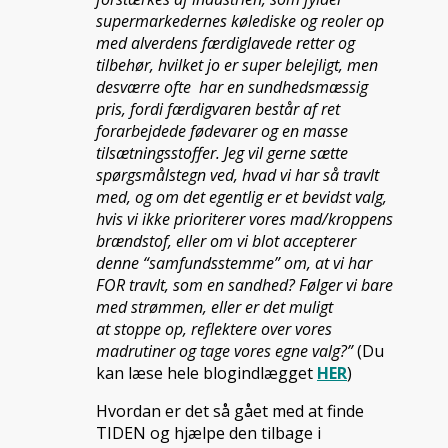
supermarkedernes kølediske og reoler op
med alverdens færdiglavede retter og
tilbehør, hvilket jo er super belejligt, men
desværre ofte har en sundhedsmæssig
pris, fordi færdigvaren består af ret
forarbejdede fødevarer og en masse
tilsætningsstoffer. Jeg vil gerne sætte
spørgsmålstegn ved, hvad vi har så travlt
med, og om det egentlig er et bevidst valg,
hvis vi ikke prioriterer vores mad/kroppens
brændstof, eller
om vi blot accepterer
denne “samfundsstemme” om, at vi har
FOR travlt, som en sandhed? Følger vi bare
med strømmen, eller er det muligt
at stoppe op, reflektere over vores
madrutiner og tage vores egne valg?”
(Du
kan læse hele blogindlægget
HER
)
Hvordan er det så gået med at finde
TIDEN og hjælpe den tilbage i