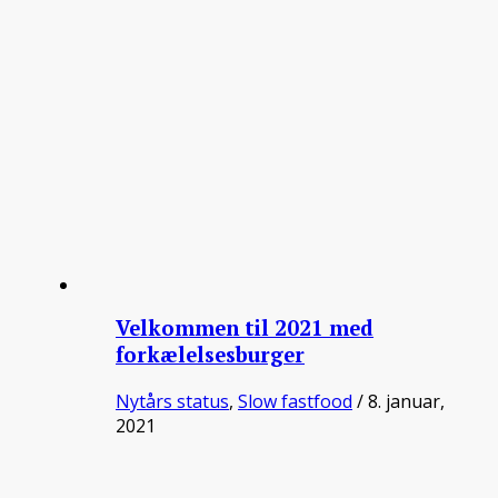
Velkommen til 2021 med
forkælelsesburger
Nytårs status
,
Slow fastfood
/ 8. januar,
2021