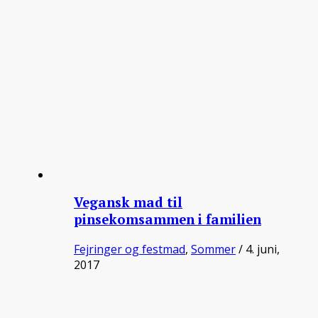
Vegansk mad til
pinsekomsammen i familien
Fejringer og festmad
,
Sommer
/ 4. juni,
2017