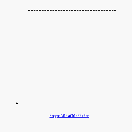
Stegte “ål” af bladbeder