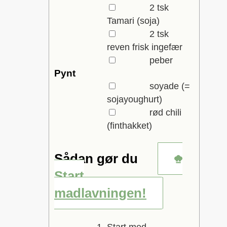
▢
2
tsk
Tamari
(soja)
▢
2
tsk
reven frisk ingefær
▢
peber
Pynt
▢
soyade
(=
sojayoughurt)
▢
rød chili
(finthakket)
Sådan gør du
Start
madlavningen!
Start med