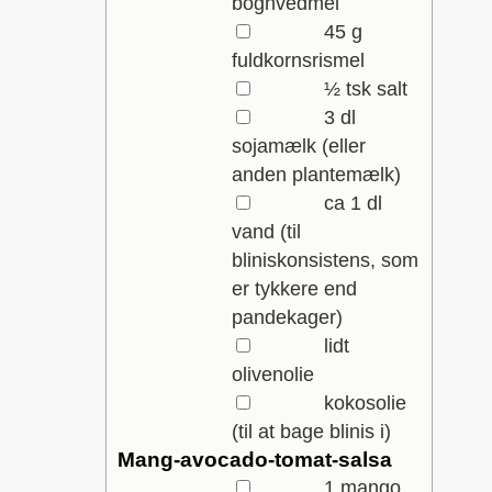
boghvedmel
▢
45
g
fuldkornsrismel
▢
½
tsk
salt
▢
3
dl
sojamælk
(eller
anden plantemælk)
▢
ca 1
dl
vand
(til
bliniskonsistens, som
er tykkere end
pandekager)
▢
lidt
olivenolie
▢
kokosolie
(til at bage blinis i)
Mang-avocado-tomat-salsa
▢
1
mango