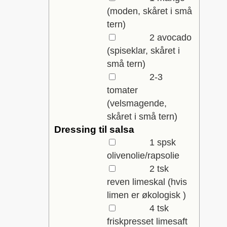
(moden, skåret i små
tern)
▢
2
avocado
(spiseklar, skåret i
små tern)
▢
2-3
tomater
(velsmagende,
skåret i små tern)
Dressing til salsa
▢
1
spsk
olivenolie/rapsolie
▢
2
tsk
reven limeskal
(hvis
limen er økologisk )
▢
4
tsk
friskpresset limesaft