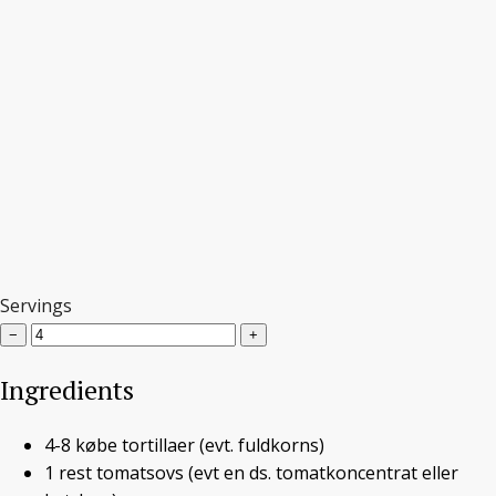
Servings
−
+
Ingredients
4-8
købe tortillaer
(evt. fuldkorns)
Vegansk snydepizza
1
rest
tomatsovs
(evt en ds. tomatkoncentrat eller