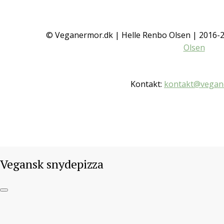
Vegansk snydepizza
© Veganermor.dk | Helle Renbo Olsen | 2016
Olsen
IKKE KATEGORISERET
/ 2. JULI 2016
Kontakt:
kontakt@vegan
Gå til opskrift
Vegansk snydepizza