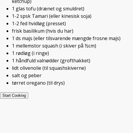
ketchup)
1
glas
tofu
(drænet og smuldret)
1-2
spsk
Tamari
(eller kinesisk soja)
1-2
fed
hvidløg
(presset)
Udskriv
Pin
Beskriv
frisk basilikum
(hvis du har)
1
ds
majs
(eller tilsvarende mængde frosne majs)
Ret:
Pizza
1
mellemstor
squash
(i skiver på ½cm)
Servings:
4
1
rødløg
(i ringe)
En hurtig pizza lavet med købe-tortilla som
1
håndfuld
valnødder
(grofthakket)
pizzabund. Beregn minimum 1 pr person. Alt
lidt
olivenolie
(til squashskiverne)
efter størrelse og tilbehør.
salt og peber
tørret oregano
(til drys)
Start Cooking
Ingredienser
▢
4-8
købe
tortillaer
(evt. fuldkorns)
▢
1
rest