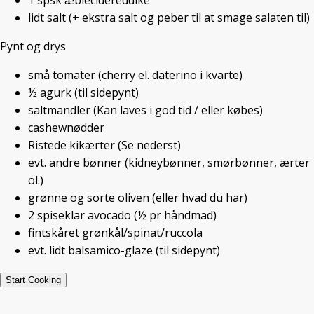
1
spsk
æblecidereddike
lidt
salt
(+ ekstra salt og peber til at smage salaten til)
Pynt og drys
små
tomater
(cherry el. daterino i kvarte)
Vegansk håndmad
½
agurk
(til sidepynt)
saltmandler
(Kan laves i god tid / eller købes)
cashewnødder
Billedet her viser min første
Ristede kikærter
(Se nederst)
efterligning af Onkels A’s veganske
evt. andre bønner
(kidneybønner, smørbønner, ærter
håndmad. Den er lavet og serveret
ol.)
til frokost juleaftens dag. Et værdigt
grønne og sorte oliven
(eller hvad du har)
festmåltid bestående af et stykke
2
spiseklar
avocado
(½ pr håndmad)
rugbrød med humus og en quinoasalat
fintskåret grønkål/spinat/ruccola
med fintskårne grøntsager, avocado,
evt.
lidt
balsamico-glaze
(til sidepynt)
mynte, grønkål mm. toppet op og
Start Cooking
pyntet af med oliven, saltede mandler,
cashewnødder ol.