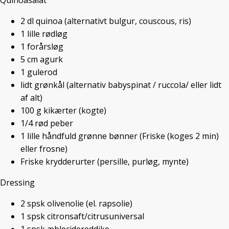
Quinoasalat
2
dl
quinoa
(alternativt bulgur, couscous, ris)
KREATIV MAD
,
VEGANSK PÅLÆG
/ 9. APRIL 2016
1
lille
rødløg
1
forårsløg
5
cm
agurk
Det startede som en frokost på Onkel
1
gulerod
A i Vejle, hvor jeg var inviteret af en
lidt
grønkål
(alternativ babyspinat / ruccola/ eller lidt
veninde.
af alt)
En vegansk håndmad, stod der på
100
g
kikærter
(kogte)
menukortet – Lad os prøve det!
1/4
rød peber
Sikke en succes. Både mine øjne og
1
lille
håndfuld grønne bønner
(Friske (koges 2 min)
smagsløg var begejstrede.
eller frosne)
Friske krydderurter
(persille, purløg, mynte)
Dressing
2
spsk
olivenolie
(el. rapsolie)
1
spsk
citronsaft/citrusuniversal