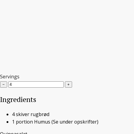
Vegansk håndmad
Servings
−
+
Vegansk håndmad
Ingredients
og en engelsk
4
skiver
rugbrød
1
portion
svigersøn
Humus
(Se under opskrifter)