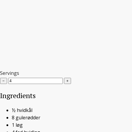
Servings
−
+
Ingredients
½
hvidkål
8
gulerødder
Karrykål
1
løg