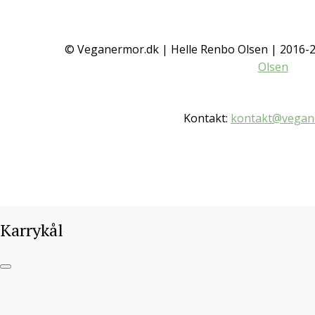
Karrykål
© Veganermor.dk | Helle Renbo Olsen | 2016
Olsen
IKKE KATEGORISERET
/ 9. OKTOBER 2016
Kontakt:
kontakt@vegan
Gå til opskrift
Karrykål