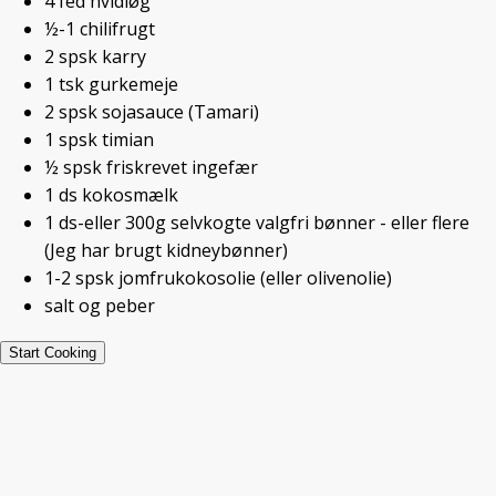
4
fed
hvidløg
½-1
chilifrugt
2
spsk
karry
1
tsk
gurkemeje
Udskriv
Pin
Beskriv
2
spsk
sojasauce
(Tamari)
1
spsk
timian
Ret:
Hovedret
½
spsk
friskrevet ingefær
1
ds
kokosmælk
Keyword:
Glutenfri
1
ds-eller 300g selvkogte
valgfri bønner - eller flere
Servings:
4
(Jeg har brugt kidneybønner)
glutenfri
1-2
spsk
jomfrukokosolie
(eller olivenolie)
salt og peber
Start Cooking
Ingredienser
▢
½
hvidkål
▢
8
gulerødder
▢
1
løg