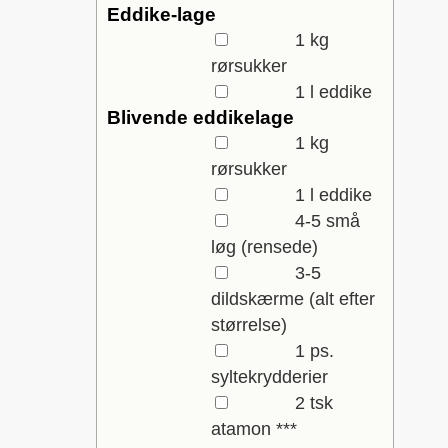
Eddike-lage
▢
1
kg
rørsukker
▢
1
l
eddike
Blivende eddikelage
▢
1
kg
rørsukker
▢
1
l
eddike
▢
4-5
små
løg
(rensede)
▢
3-5
dildskærme
(alt efter
størrelse)
▢
1
ps.
syltekrydderier
▢
2
tsk
atamon ***