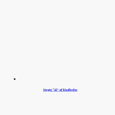
Stegte “ål” af bladbeder