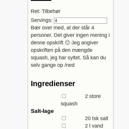
Ret:
Tilbehør
Servings:
Bær over med, at der står 4
personer. Det giver ingen mening i
denne opskrift 🙂 Jeg angiver
opskriften på den mængde
squash, jeg har syltet. Så kan du
selv gange op /ned
Ingredienser
▢
2
store
squash
Salt-lage
▢
20
tsk
salt
▢
2
l
vand