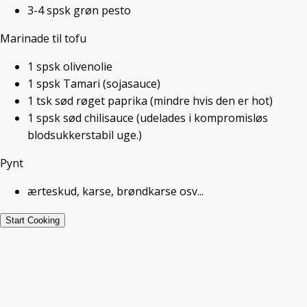
2023
3-4
spsk
grøn pesto
Marinade til tofu
Gå til opskrift
1
spsk
olivenolie
1
spsk
Tamari (sojasauce)
Kålskål med marineret tofu, avocado
1
tsk
sød røget paprika
(mindre hvis den er hot)
og quinoa er super tilfredsstillende
1
spsk
sød chilisauce
(udelades i kompromisløs
morgenmad. Et andet ord for en kålskål
blodsukkerstabil uge.)
er bowl. Denne bowl er bygget op med
150 g spidskål i bunden, som er vendt i
Pynt
1 spsk pesto. Kålen er toppet med ½
avocado, kogt quinoa, marineret stegt
ærteskud, karse, brøndkarse osv...
tofu og pynt, f.eks. i form af
Start Cooking
brøndkarse, spirer eller andet godt.