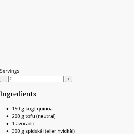
Servings
Kålskål med
−
+
marineret tofu,
Ingredients
avocado og quinoa
150
g
kogt quinoa
200
g
tofu
(neutral)
1
avocado
KÅLMAD
,
VEGANSK MORGENMAD
/ 22. JANUAR
300
g
spidskål
(eller hvidkål)