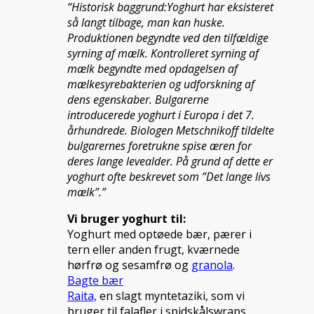
“Historisk baggrund:Yoghurt har eksisteret
så langt tilbage, man kan huske.
Produktionen begyndte ved den tilfældige
syrning af mælk. Kontrolleret syrning af
mælk begyndte med opdagelsen af
mælkesyrebakterien og udforskning af
dens egenskaber. Bulgarerne
introducerede yoghurt i Europa i det 7.
århundrede. Biologen Metschnikoff tildelte
bulgarernes foretrukne spise æren for
deres lange levealder. På grund af dette er
yoghurt ofte beskrevet som ”Det lange livs
mælk”.”
Vi bruger yoghurt til:
Yoghurt med optøede bær, pærer i
tern eller anden frugt, kværnede
hørfrø og sesamfrø og
granola
.
Bagte bær
Raita,
en slagt myntetaziki, som vi
bruger til falafler i spidskålswraps.