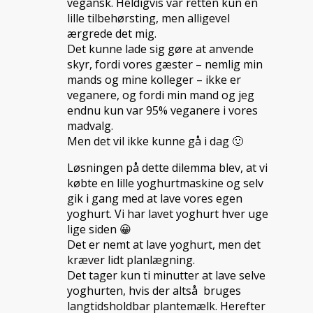
vegansk. Heldigvis var retten kun en
lille tilbehørsting, men alligevel
ærgrede det mig.
Det kunne lade sig gøre at anvende
skyr, fordi vores gæster – nemlig min
mands og mine kolleger – ikke er
veganere, og fordi min mand og jeg
endnu kun var 95% veganere i vores
madvalg.
Men det vil ikke kunne gå i dag 🙂
Løsningen på dette dilemma blev, at vi
købte en lille yoghurtmaskine og selv
gik i gang med at lave vores egen
yoghurt. Vi har lavet yoghurt hver uge
lige siden 😀
Det er nemt at lave yoghurt, men det
kræver lidt planlægning.
Det tager kun ti minutter at lave selve
yoghurten, hvis der altså bruges
langtidsholdbar plantemælk. Herefter