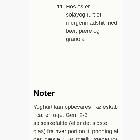
Hos os er
sojayoghurt et
morgenmadshit med
bær, pære og
granola
Noter
Yoghurt kan opbevares i køleskab
i ca. en uge.
Gem 2-3
spiseskefulde (eller det sidste
glas) fra hver portion til podning af
den næste 1-1½ mælk i stedet for