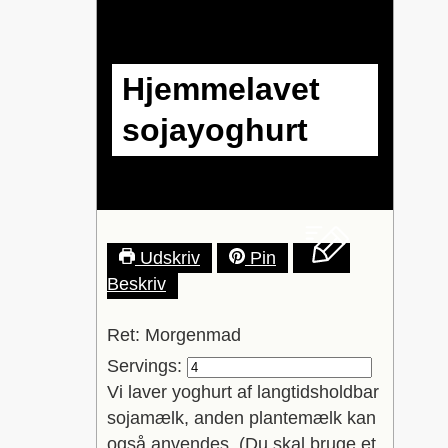
Hjemmelavet
sojayoghurt
Udskriv
Pin
Beskriv
Ret:
Morgenmad
Servings:
Vi laver yoghurt af langtidsholdbar
sojamælk, anden plantemælk kan
også anvendes. (Du skal bruge et