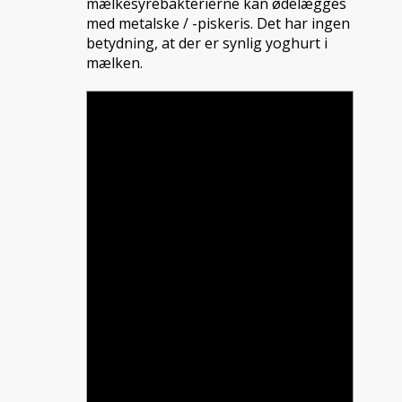
mælkesyrebakterierne kan ødelægges
med metalske / -piskeris. Det har ingen
betydning, at der er synlig yoghurt i
mælken.