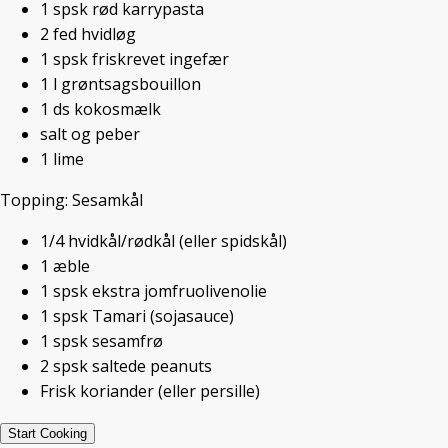
1
spsk
rød karrypasta
VEGANSK SUPPE
/ 7. DECEMBER 2016
2
fed
hvidløg
1
spsk
friskrevet ingefær
1
l
grøntsagsbouillon
Når jeg vælger at kategorisere
1
ds
kokosmælk
hokkaidosuppe som julemad, er det
salt og peber
fordi, jeg forbinder julemad med
1
lime
forkælelses-mad, og fordi
Topping: Sesamkål
hokkaidosuppe med sesamkål er min
nyeste livret.
1/4
hvidkål/rødkål
(eller spidskål)
Jeg må indrømme, at jeg nok ikke
1
æble
serverer den selve juleaften – selvom
1
spsk
ekstra jomfruolivenolie
den måske godt kunne være en forret?
1
spsk
Tamari
(sojasauce)
– Jeg serverer den måske til frokost
1
spsk
sesamfrø
juleaftensdag, eller en af juledagene,
2
spsk
saltede peanuts
eller som en forret Nytårsaften.
Frisk koriander
(eller persille)
Start Cooking